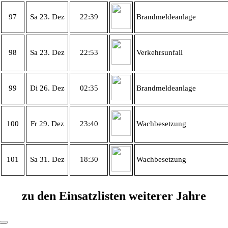
97
Sa 23. Dez
22:39
Brandmeldeanlage
98
Sa 23. Dez
22:53
Verkehrsunfall
99
Di 26. Dez
02:35
Brandmeldeanlage
100
Fr 29. Dez
23:40
Wachbesetzung
101
Sa 31. Dez
18:30
Wachbesetzung
zu den Einsatzlisten weiterer Jahre
Toggle