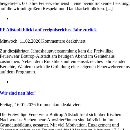
beigetreten. 60 Jahre Feuerwehrdienst – eine beeindruckende Leistung,
auf die wir mit großem Respekt und Dankbarkeit blicken. [...]
FF Altstadt blickt auf ereignisreiches Jahr zurück
für
Mittwoch, 11.02.2026
|
Kommentare deaktiviert
FF
Zur diesjährigen Jahreshauptversammlung kam die Freiwillige
Altstadt
Feuerwehr Bottrop-Altstadt am heutigen Abend im Gerätehaus
blickt
zusammen. Neben dem Rückblick auf ein einsatzreiches Jahr standen
auf
Berichte, Wahlen sowie die Gründung eines eigenen Feuerwehrvereins
ereignisreiches
auf dem Programm.
Jahr
zurück
Wir sind neu hier!
für
Freitag, 16.01.2026
|
Kommentare deaktiviert
Wir
Die Freiwillige Feuerwehr Bottrop Altstadt freut sich über frischen
sind
Nachwuchs: Sieben neue Anwärter*innen sind kürzlich in ihre
neu
Grundausbildung gestartet. Mit viel Motivation, Engagement und
hier!