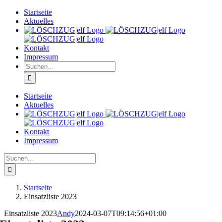
Zum
Startseite
Inhalt
Aktuelles
springen
Kontakt
Impressum
Suche
nach:
Startseite
Aktuelles
Kontakt
Impressum
Suche
nach:
Startseite
Einsatzliste 2023
Einsatzliste 2023
Andy
2024-03-07T09:14:56+01:00