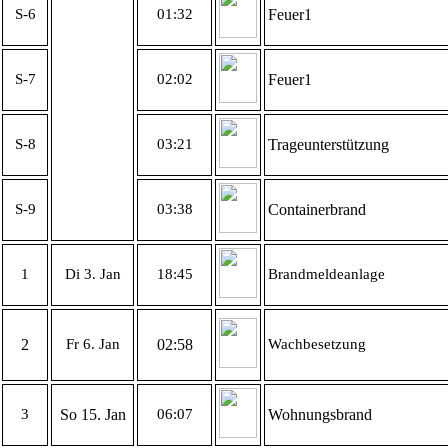
S-6
01:32
Feuer1
S-7
02:02
Feuer1
S-8
03:21
Trageunterstützung
S-9
03:38
Containerbrand
1
Di 3. Jan
18:45
Brandmeldeanlage
2
Fr 6. Jan
02:58
Wachbesetzung
3
So 15. Jan
06:07
Wohnungsbrand