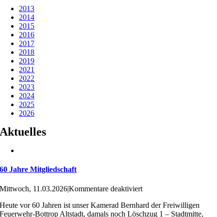
Navigation
2013
2014
2015
2016
2017
2018
2019
2021
2022
2023
2024
2025
2026
Aktuelles
60 Jahre Mitgliedschaft
für
Mittwoch, 11.03.2026
|
Kommentare deaktiviert
60
Heute vor 60 Jahren ist unser Kamerad Bernhard der Freiwilligen
Jahre
Feuerwehr-Bottrop Altstadt, damals noch Löschzug 1 – Stadtmitte,
Mitgliedschaft