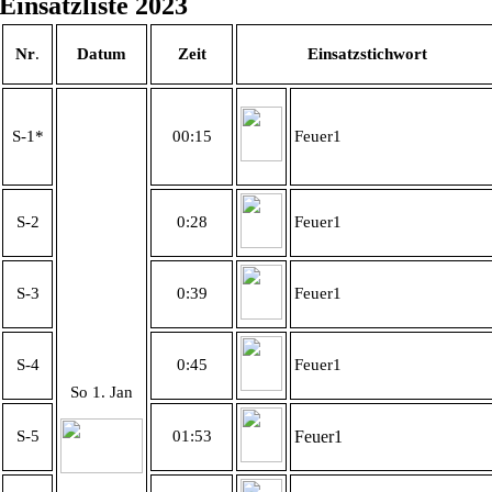
Einsatzliste 2023
Nr
.
Datum
Zeit
Einsatzstichwort
S-1*
00:15
Feuer1
S-2
0:28
Feuer1
S-3
0:39
Feuer1
S-4
0:45
Feuer1
So 1. Jan
S-5
01:53
Feuer1