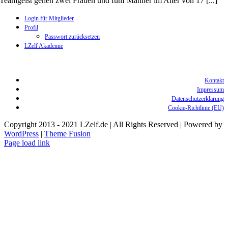
Teamgeist gehen zwei Frauen und fünf Männer im Alter von 17 [...]
Login für Mitglieder
Profil
Passwort zurücksetzen
LZelf Akademie
Kontakt
Impressum
Datenschutzerklärung
Cookie-Richtlinie (EU)
Copyright 2013 - 2021 LZelf.de | All Rights Reserved | Powered by
WordPress
|
Theme Fusion
Facebook
Instagram
X
Page load link
Nach
oben