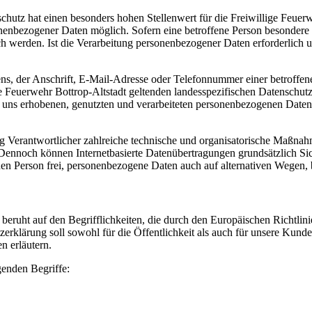
schutz hat einen besonders hohen Stellenwert für die Freiwillige Feuerw
onenbezogener Daten möglich. Sofern eine betroffene Person besondere 
 werden. Ist die Verarbeitung personenbezogener Daten erforderlich un
, der Anschrift, E-Mail-Adresse oder Telefonnummer einer betroffenen
 Feuerwehr Bottrop-Altstadt geltenden landesspezifischen Datenschut
 uns erhobenen, genutzten und verarbeiteten personenbezogenen Daten i
tung Verantwortlicher zahlreiche technische und organisatorische Maßna
 Dennoch können Internetbasierte Datenübertragungen grundsätzlich Sic
en Person frei, personenbezogene Daten auch auf alternativen Wegen, be
 beruht auf den Begrifflichkeiten, die durch den Europäischen Richtli
rung soll sowohl für die Öffentlichkeit als auch für unsere Kunden 
n erläutern.
genden Begriffe: