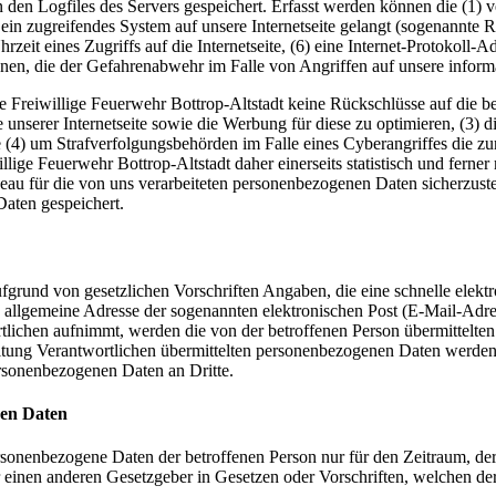
 den Logfiles des Servers gespeichert. Erfasst werden können die (1)
 ein zugreifendes System auf unsere Internetseite gelangt (sogenannte R
zeit eines Zugriffs auf die Internetseite, (6) eine Internet-Protokoll-A
onen, die der Gefahrenabwehr im Falle von Angriffen auf unsere infor
e Freiwillige Feuerwehr Bottrop-Altstadt keine Rückschlüsse auf die b
alte unserer Internetseite sowie die Werbung für diese zu optimieren, (3
 (4) um Strafverfolgungsbehörden im Falle eines Cyberangriffes die zu
ge Feuerwehr Bottrop-Altstadt daher einerseits statistisch und ferner 
iveau für die von uns verarbeiteten personenbezogenen Daten sicherzus
aten gespeichert.
 aufgrund von gesetzlichen Vorschriften Angaben, die eine schnelle ele
allgemeine Adresse der sogenannten elektronischen Post (E-Mail-Adres
tlichen aufnimmt, werden die von der betroffenen Person übermittelte
arbeitung Verantwortlichen übermittelten personenbezogenen Daten werd
ersonenbezogenen Daten an Dritte.
nen Daten
ersonenbezogene Daten der betroffenen Person nur für den Zeitraum, der
einen anderen Gesetzgeber in Gesetzen oder Vorschriften, welchen der 