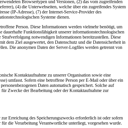
 verwendeten Browsertypen und Versionen, (2) das vom zugreifenden
eferrer), (4) die Unterwebseiten, welche über ein zugreifendes System
dresse (IP-Adresse), (7) der Internet-Service-Provider des
mationstechnologischen Systeme dienen.
etroffene Person. Diese Informationen werden vielmehr benötigt, um
) die dauerhafte Funktionsfähigkeit unserer informationstechnologischen
r Strafverfolgung notwendigen Informationen bereitzustellen. Diese
mit dem Ziel ausgewertet, den Datenschutz und die Datensicherheit in
tellen. Die anonymen Daten der Server-Logfiles werden getrennt von
ktronische Kontaktaufnahme zu unserer Organisation sowie eine
se) umfasst. Sofern eine betroffene Person per E-Mail oder über ein
n personenbezogenen Daten automatisch gespeichert. Solche auf
en für Zwecke der Bearbeitung oder der Kontaktaufnahme zur
 zur Erreichung des Speicherungszwecks erforderlich ist oder sofern
für die Verarbeitung Verantwortliche unterliegt, vorgesehen wurde.