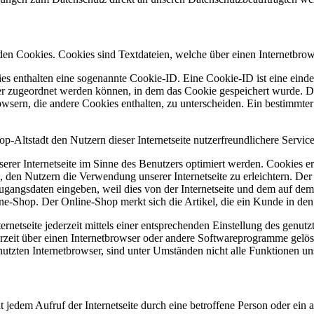
nden Cookies. Cookies sind Textdateien, welche über einen Internetbr
es enthalten eine sogenannte Cookie-ID. Eine Cookie-ID ist eine einde
r zugeordnet werden können, in dem das Cookie gespeichert wurde. Die
owsern, die andere Cookies enthalten, zu unterscheiden. Ein bestimmte
-Altstadt den Nutzern dieser Internetseite nutzerfreundlichere Service
erer Internetseite im Sinne des Benutzers optimiert werden. Cookies er
 den Nutzern die Verwendung unserer Internetseite zu erleichtern. Der 
ne Zugangsdaten eingeben, weil dies von der Internetseite und dem au
ne-Shop. Der Online-Shop merkt sich die Artikel, die ein Kunde in den 
rnetseite jederzeit mittels einer entsprechenden Einstellung des genu
erzeit über einen Internetbrowser oder andere Softwareprogramme gelösc
utzten Internetbrowser, sind unter Umständen nicht alle Funktionen uns
mit jedem Aufruf der Internetseite durch eine betroffene Person oder ei