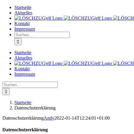
Zum
Startseite
Inhalt
Aktuelles
springen
Kontakt
Impressum
Suche
nach:
Startseite
Aktuelles
Kontakt
Impressum
Suche
nach:
Startseite
Datenschutzerklärung
Datenschutzerklärung
Andy
2022-01-14T12:24:01+01:00
Datenschutzerklärung