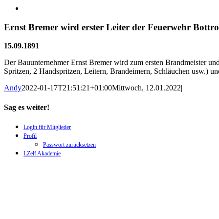
Ernst Bremer wird erster Leiter der Feuerwehr Bottr
15.09.1891
Der Bauunternehmer Ernst Bremer wird zum ersten Brandmeister und Le
Spritzen, 2 Handspritzen, Leitern, Brandeimern, Schläuchen usw.) und
Andy
2022-01-17T21:51:21+01:00
Mittwoch, 12.01.2022
|
Sag es weiter!
Facebook
X
WhatsApp
Pinterest
E-
Login für Mitglieder
Mail
Profil
Passwort zurücksetzen
LZelf Akademie