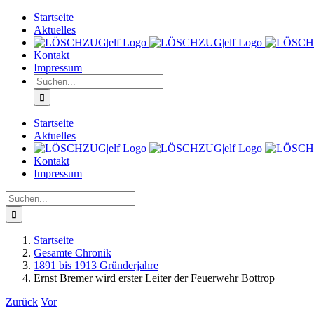
Zum
Startseite
Inhalt
Aktuelles
springen
Kontakt
Impressum
Suche
nach:
Startseite
Aktuelles
Kontakt
Impressum
Suche
nach:
Startseite
Gesamte Chronik
1891 bis 1913 Gründerjahre
Ernst Bremer wird erster Leiter der Feuerwehr Bottrop
Zurück
Vor