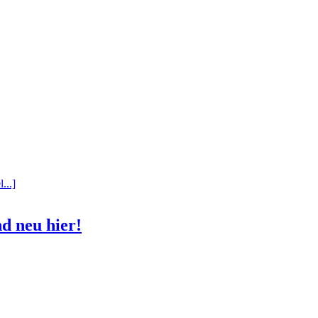
...]
d neu hier!