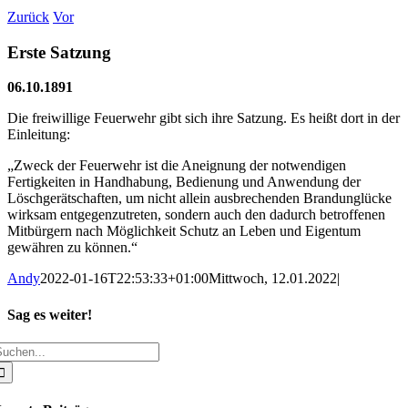
Zurück
Vor
Erste Satzung
06.10.1891
Die freiwillige Feuerwehr gibt sich ihre Satzung. Es heißt dort in der
Einleitung:
„Zweck der Feuerwehr ist die Aneignung der notwendigen
Fertigkeiten in Handhabung, Bedienung und Anwendung der
Löschgerätschaften, um nicht allein ausbrechenden Brandunglücke
wirksam entgegenzutreten, sondern auch den dadurch betroffenen
Mitbürgern nach Möglichkeit Schutz an Leben und Eigentum
gewähren zu können.“
Andy
2022-01-16T22:53:33+01:00
Mittwoch, 12.01.2022
|
Sag es weiter!
uche
Facebook
X
WhatsApp
Pinterest
E-
ach:
Mail