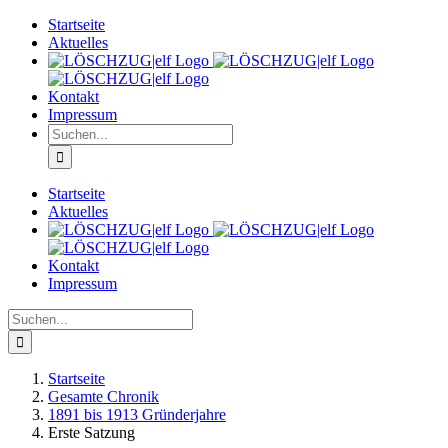
Zum
Startseite
Inhalt
Aktuelles
springen
Kontakt
Impressum
Suche
nach:
Startseite
Aktuelles
Kontakt
Impressum
Suche
nach:
Startseite
Gesamte Chronik
1891 bis 1913 Gründerjahre
Erste Satzung