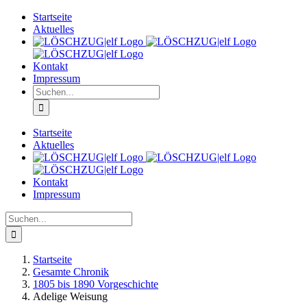
Zum
Startseite
Inhalt
Aktuelles
springen
Kontakt
Impressum
Suche
nach:
Startseite
Aktuelles
Kontakt
Impressum
Suche
nach:
Startseite
Gesamte Chronik
1805 bis 1890 Vorgeschichte
Adelige Weisung