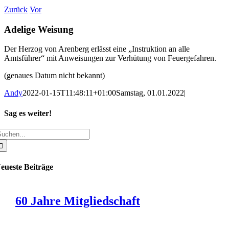
Zurück
Vor
Adelige Weisung
Der Herzog von Arenberg erlässt eine „Instruktion an alle
Amtsführer“ mit Anweisungen zur Verhütung von Feuergefahren.
(genaues Datum nicht bekannt)
Andy
2022-01-15T11:48:11+01:00
Samstag, 01.01.2022
|
Sag es weiter!
uche
Facebook
X
WhatsApp
Pinterest
E-
ach:
Mail
eueste Beiträge
60 Jahre Mitgliedschaft