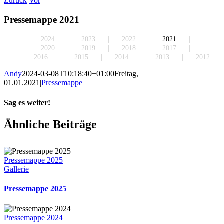
Zurück
Vor
Pressemappe 2021
2024
2023
2022
2021
2020
2019
2018
2017
2016
2015
2014
2013
2012
Andy
2024-03-08T10:18:40+01:00
Freitag,
01.01.2021
|
Pressemappe
|
Sag es weiter!
Facebook
X
WhatsApp
Pinterest
E-
Ähnliche Beiträge
Mail
Pressemappe 2025
Gallerie
Pressemappe 2025
Pressemappe 2024