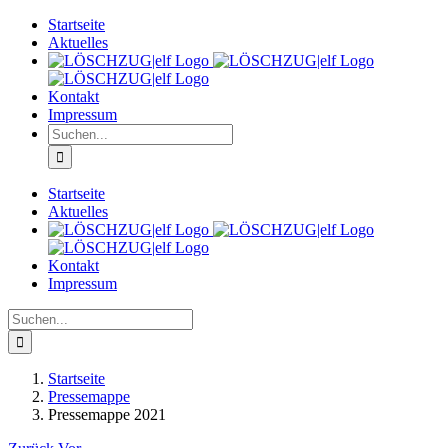
Zum
Startseite
Inhalt
Aktuelles
springen
Kontakt
Impressum
Suche
nach:
Startseite
Aktuelles
Kontakt
Impressum
Suche
nach:
Startseite
Pressemappe
Pressemappe 2021