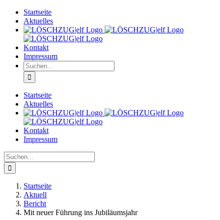
Zum
Startseite
Inhalt
Aktuelles
springen
Kontakt
Impressum
Suche
nach:
Startseite
Aktuelles
Kontakt
Impressum
Suche
nach:
Startseite
Aktuell
Bericht
Mit neuer Führung ins Jubiläumsjahr