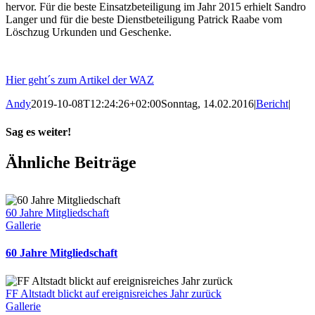
hervor. Für die beste Einsatzbeteiligung im Jahr 2015 erhielt Sandro
Langer und für die beste Dienstbeteiligung Patrick Raabe vom
Löschzug Urkunden und Geschenke.
Hier geht´s zum Artikel der WAZ
Andy
2019-10-08T12:24:26+02:00
Sonntag, 14.02.2016
|
Bericht
|
Sag es weiter!
Facebook
X
WhatsApp
Pinterest
E-
Ähnliche Beiträge
Mail
60 Jahre Mitgliedschaft
Gallerie
60 Jahre Mitgliedschaft
FF Altstadt blickt auf ereignisreiches Jahr zurück
Gallerie