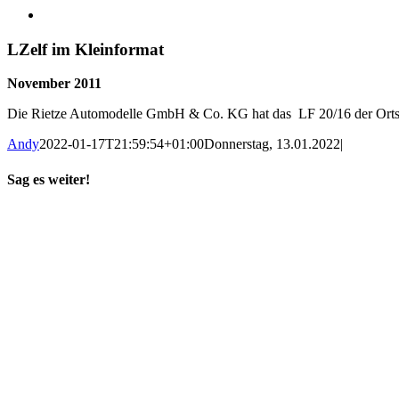
LZelf im Kleinformat
November 2011
Die Rietze Automodelle GmbH & Co. KG hat das LF 20/16 der Ortswe
Andy
2022-01-17T21:59:54+01:00
Donnerstag, 13.01.2022
|
Sag es weiter!
Facebook
X
WhatsApp
Pinterest
E-
Mail