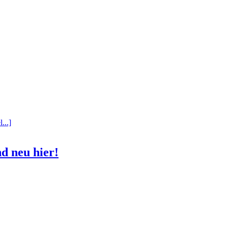
...]
d neu hier!