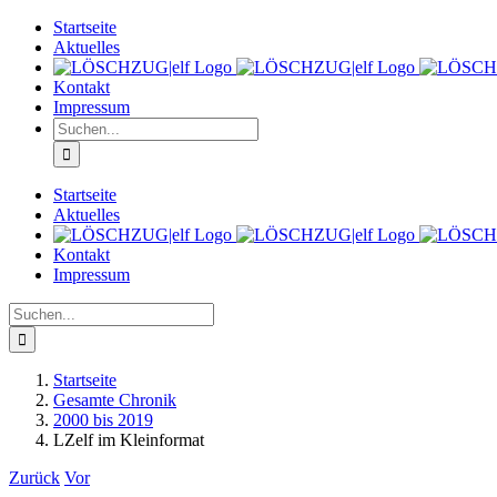
Zum
Startseite
Inhalt
Aktuelles
springen
Kontakt
Impressum
Suche
nach:
Startseite
Aktuelles
Kontakt
Impressum
Suche
nach:
Startseite
Gesamte Chronik
2000 bis 2019
LZelf im Kleinformat
Zurück
Vor