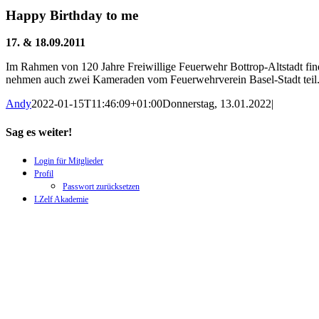
Happy Birthday to me
17. & 18.09.2011
Im Rahmen von 120 Jahre Freiwillige Feuerwehr Bottrop-Altstadt find
nehmen auch zwei Kameraden vom Feuerwehrverein Basel-Stadt teil
Andy
2022-01-15T11:46:09+01:00
Donnerstag, 13.01.2022
|
Sag es weiter!
Facebook
X
WhatsApp
Pinterest
E-
Login für Mitglieder
Mail
Profil
Passwort zurücksetzen
LZelf Akademie