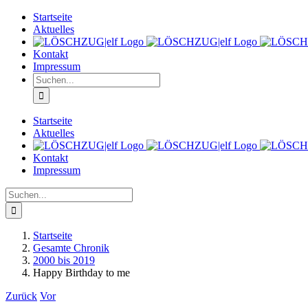
Zum
Startseite
Inhalt
Aktuelles
springen
Kontakt
Impressum
Suche
nach:
Startseite
Aktuelles
Kontakt
Impressum
Suche
nach:
Startseite
Gesamte Chronik
2000 bis 2019
Happy Birthday to me
Zurück
Vor