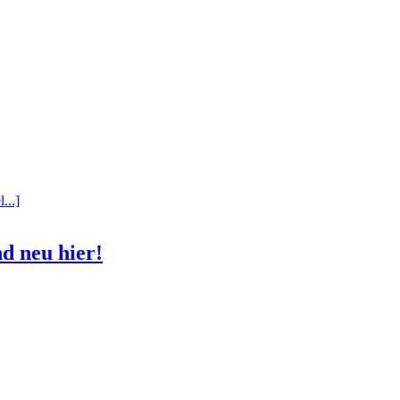
...]
d neu hier!