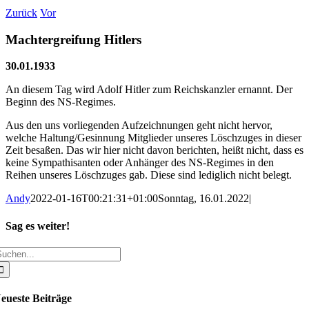
Zurück
Vor
Machtergreifung Hitlers
30.01.1933
An diesem Tag wird Adolf Hitler zum Reichskanzler ernannt. Der
Beginn des NS-Regimes.
Aus den uns vorliegenden Aufzeichnungen geht nicht hervor,
welche Haltung/Gesinnung Mitglieder unseres Löschzuges in dieser
Zeit besaßen. Das wir hier nicht davon berichten, heißt nicht, dass es
keine Sympathisanten oder Anhänger des NS-Regimes in den
Reihen unseres Löschzuges gab. Diese sind lediglich nicht belegt.
Andy
2022-01-16T00:21:31+01:00
Sonntag, 16.01.2022
|
Sag es weiter!
uche
Facebook
X
WhatsApp
Pinterest
E-
ach:
Mail
eueste Beiträge