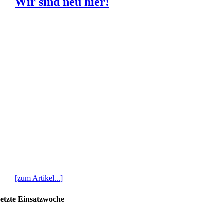
Wir sind neu hier!
[zum Artikel...]
etzte Einsatzwoche