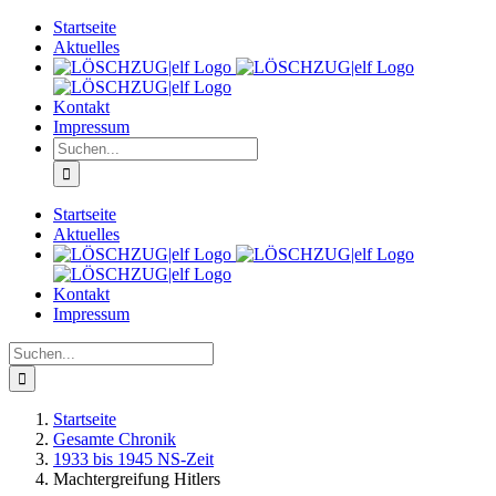
Zum
Startseite
Inhalt
Aktuelles
springen
Kontakt
Impressum
Suche
nach:
Startseite
Aktuelles
Kontakt
Impressum
Suche
nach:
Startseite
Gesamte Chronik
1933 bis 1945 NS-Zeit
Machtergreifung Hitlers