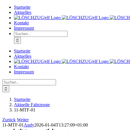
Zum
Startseite
Inhalt
Aktuelles
springen
Kontakt
Impressum
Suche
nach:
Startseite
Aktuelles
Kontakt
Impressum
Suche
nach:
Startseite
Aktuelle Fahrzeuge
11-MTF-01
Zurück
Weiter
11-MTF-01
Andy
2026-01-04T13:27:09+01:00