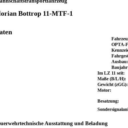
nnschaftstransportfahrzeug
lorian Bottrop 11-MTF-1
aten
Fahrzeu
OPTA-F
Kennzei
Fahrgest
Ausbau:
Baujahr
Im LZ 11 seit:
Maße (B/L/H):
Gewicht (zGG):
Motor:
Besatzung:
Sondersignalan
uerwehrtechnische Ausstattung und Beladung