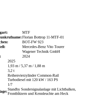
gart:
MTF
unkrufname:
Florian Bottrop 11-MTF-01
chen:
BOT-FW 923
ell:
Mercedes-Benz Vito Tourer
Wagener Technik GmbH
:
2024
2025
1,93 m / 5,37 m / 1,88 m
3,2 t
Reihenvierzylinder Common-Rail
Turbodiesel mit 120 kW / 163 PS
1/7
Standby Sondersignalanlage mit Lichtbalken,
lage:
Frontblitzern und Kennleuchte am Heck