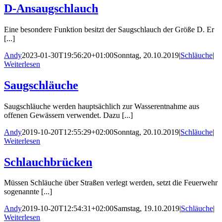
D-Ansaugschlauch
Eine besondere Funktion besitzt der Saugschlauch der Größe D. Er
[...]
Andy
2023-01-30T19:56:20+01:00
Sonntag, 20.10.2019
|
Schläuche
|
Weiterlesen
Saugschläuche
Saugschläuche werden hauptsächlich zur Wasserentnahme aus
offenen Gewässern verwendet. Dazu [...]
Andy
2019-10-20T12:55:29+02:00
Sonntag, 20.10.2019
|
Schläuche
|
Weiterlesen
Schlauchbrücken
Müssen Schläuche über Straßen verlegt werden, setzt die Feuerwehr
sogenannte [...]
Andy
2019-10-20T12:54:31+02:00
Samstag, 19.10.2019
|
Schläuche
|
Weiterlesen