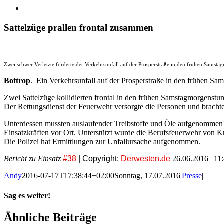
Sattelzüge prallen frontal zusammen
Zwei schwer Verletzte forderte der Verkehrsunfall auf der Prosperstraße in den frühen Samst
Bottrop
. Ein Verkehrsunfall auf der Prosperstraße in den frühen S
Zwei Sattelzüge kollidierten frontal in den frühen Samstagmorgenstu
Der Rettungsdienst der Feuerwehr versorgte die Personen und brachte
Unterdessen mussten auslaufender Treibstoffe und Öle aufgenommen 
Einsatzkräften vor Ort. Unterstützt wurde die Berufsfeuerwehr von K
Die Polizei hat Ermittlungen zur Unfallursache aufgenommen.
Bericht zu Einsatz
#38
| Copyright:
Derwesten.de
26.06.2016 | 11
Andy
2016-07-17T17:38:44+02:00
Sonntag, 17.07.2016
|
Presse
|
Sag es weiter!
Facebook
X
WhatsApp
Pinterest
E-
Ähnliche Beiträge
Mail