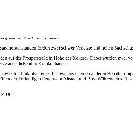
agmorgenstunden. (Foto:
Feuerwehr Bottrop
)
amstagmorgenstunden fordert zwei schwer Verletzte und hohen Sachscha
nden auf der Prosperstraße in Höhe der Kokerei. Dabei wurden zwei vo
 sie anschließend in Krankenhäuser.
sowie der Tankinhalt eines Lastwagens in einen anderen Behälter um
räften der Freiwilligen Feuerwehr Altstadt und Boy. Während des Einsat
:44 Uhr