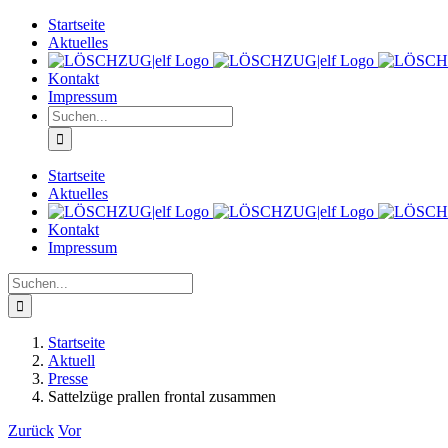
Zum
Startseite
Inhalt
Aktuelles
springen
Kontakt
Impressum
Suche
nach:
Startseite
Aktuelles
Kontakt
Impressum
Suche
nach:
Startseite
Aktuell
Presse
Sattelzüge prallen frontal zusammen
Zurück
Vor