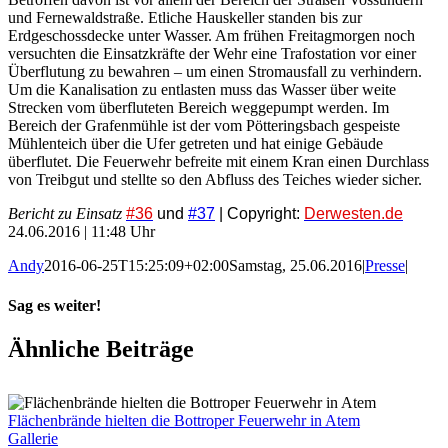
und Fernewaldstraße. Etliche Hauskeller standen bis zur
Erdgeschossdecke unter Wasser. Am frühen Freitagmorgen noch
versuchten die Einsatzkräfte der Wehr eine Trafostation vor einer
Überflutung zu bewahren – um einen Stromausfall zu verhindern.
Um die Kanalisation zu entlasten muss das Wasser über weite
Strecken vom überfluteten Bereich weggepumpt werden. Im
Bereich der Grafenmühle ist der vom Pötteringsbach gespeiste
Mühlenteich über die Ufer getreten und hat einige Gebäude
überflutet. Die Feuerwehr befreite mit einem Kran einen Durchlass
von Treibgut und stellte so den Abfluss des Teiches wieder sicher.
Bericht zu Einsatz
#36
und
#37
| Copyright:
Derwesten.de
24.06.2016 | 11:48 Uhr
Andy
2016-06-25T15:25:09+02:00
Samstag, 25.06.2016
|
Presse
|
Sag es weiter!
Facebook
X
WhatsApp
Pinterest
E-
Ähnliche Beiträge
Mail
Flächenbrände hielten die Bottroper Feuerwehr in Atem
Gallerie