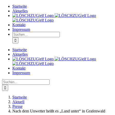
Zum
Startseite
Inhalt
Aktuelles
springen
Kontakt
Impressum
Suche
nach:
Startseite
Aktuelles
Kontakt
Impressum
Suche
nach:
Startseite
Aktuell
Presse
Nach dem Unwetter heißt es „Land unter“ in Grafenwald