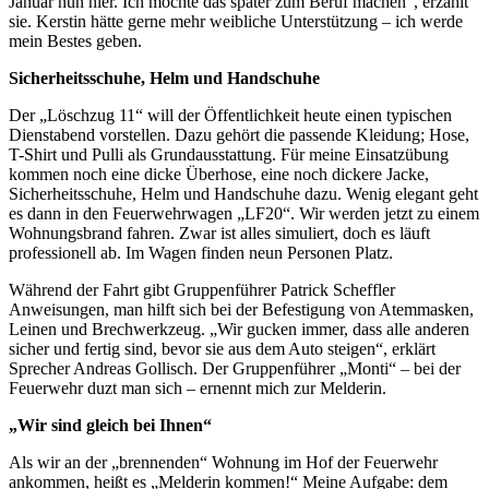
Januar nun hier. Ich möchte das später zum Beruf machen“, erzählt
sie. Kerstin hätte gerne mehr weibliche Unterstützung – ich werde
mein Bestes geben.
Sicherheitsschuhe, Helm und Handschuhe
Der „Löschzug 11“ will der Öffentlichkeit heute einen typischen
Dienstabend vorstellen. Dazu gehört die passende Kleidung; Hose,
T-Shirt und Pulli als Grundausstattung. Für meine Einsatzübung
kommen noch eine dicke Überhose, eine noch dickere Jacke,
Sicherheitsschuhe, Helm und Handschuhe dazu. Wenig elegant geht
es dann in den Feuerwehrwagen „LF20“. Wir werden jetzt zu einem
Wohnungsbrand fahren. Zwar ist alles simuliert, doch es läuft
professionell ab. Im Wagen finden neun Personen Platz.
Während der Fahrt gibt Gruppenführer Patrick Scheffler
Anweisungen, man hilft sich bei der Befestigung von Atemmasken,
Leinen und Brechwerkzeug. „Wir gucken immer, dass alle anderen
sicher und fertig sind, bevor sie aus dem Auto steigen“, erklärt
Sprecher Andreas Gollisch. Der Gruppenführer „Monti“ – bei der
Feuerwehr duzt man sich – ernennt mich zur Melderin.
„Wir sind gleich bei Ihnen“
Als wir an der „brennenden“ Wohnung im Hof der Feuerwehr
ankommen, heißt es „Melderin kommen!“ Meine Aufgabe: dem