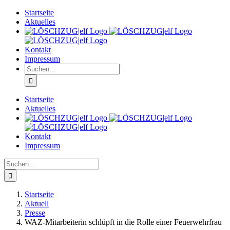
Zum
Startseite
Inhalt
Aktuelles
springen
Kontakt
Impressum
Suche
nach:
Startseite
Aktuelles
Kontakt
Impressum
Suche
nach:
Startseite
Aktuell
Presse
WAZ-Mitarbeiterin schlüpft in die Rolle einer Feuerwehrfrau