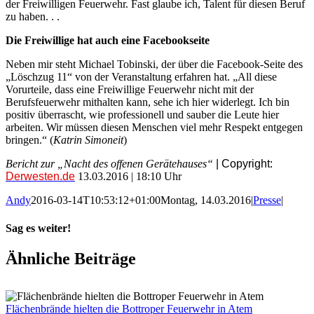
der Freiwilligen Feuerwehr. Fast glaube ich, Talent für diesen Beruf
zu haben. . .
Die Freiwillige hat auch eine Facebookseite
Neben mir steht Michael Tobinski, der über die Facebook-Seite des
„Löschzug 11“ von der Veranstaltung erfahren hat. „All diese
Vorurteile, dass eine Freiwillige Feuerwehr nicht mit der
Berufsfeuerwehr mithalten kann, sehe ich hier widerlegt. Ich bin
positiv überrascht, wie professionell und sauber die Leute hier
arbeiten. Wir müssen diesen Menschen viel mehr Respekt entgegen
bringen.“ (
Katrin Simoneit
)
Bericht zur „Nacht des offenen Gerätehauses“
| Copyright:
Derwesten.de
13.03.2016 | 18:10 Uhr
Andy
2016-03-14T10:53:12+01:00
Montag, 14.03.2016
|
Presse
|
Sag es weiter!
Facebook
X
WhatsApp
Pinterest
E-
Ähnliche Beiträge
Mail
Flächenbrände hielten die Bottroper Feuerwehr in Atem