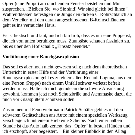
Opfer (eine Puppe) am rauchenden Fenster beistehen und Mut
zusprechen. „Bleiben Sie, wo Sie sind! Wir sind gleich bei Ihnen“.
Währenddessen befestigen die Jungs den dicken C-Rohrschlauch an
dem Verteiler, mit den daran angeschlossenen B-Rohrschläuchen
geht es ins verrauchte Haus.
Es ist hektisch und laut, und ich bin froh, dass es nur eine Puppe ist,
die ich von unten beruhigen muss. Zaungäste schauen fasziniert zu,
bis es über den Hof schallt: „Einsatz beendet.“
Vorführung einer Rauchgasexplosion
Das soll es aber noch nicht gewesen sein; nach dem theoretischen
Unterricht in erster Hilfe und der Vorführung einer
Rauchgasexplosion geht es zu einem alten Renault Laguna, aus dem
eine Person (Puppe) nach einem Unfall schwer verletzt befreit
werden muss. Hatte ich mich gerade an die schwere Ausrüstung
gewohnt, kommen jetzt noch Schutzbrille und Atemmaske dazu, die
mich vor Glassplittern schützen sollen.
Zusammen mit Feuerwehrmann Patrick Schäfer geht es mit den
schweren Gerätschaften ans Auto; mit einem speziellen Werkzeug
zerschlage ich mit einem Hieb eine Scheibe. Nach einer halben
Stunde ist das Auto halb zerlegt, das „Opfer“ in besten Händen und
ich erschöpft, aber begeistert. – Ein kleiner Einblick in den Alltag