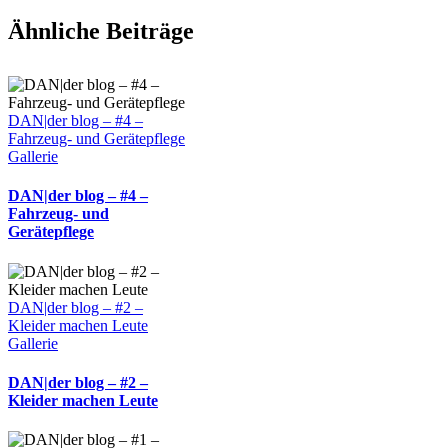
Facebook
X
WhatsApp
Pinterest
E-
Ähnliche Beiträge
Mail
DAN|der blog – #4 –
Fahrzeug- und Gerätepflege
Gallerie
DAN|der blog – #4 –
Fahrzeug- und
Gerätepflege
DAN|der blog – #2 –
Kleider machen Leute
Gallerie
DAN|der blog – #2 –
Kleider machen Leute