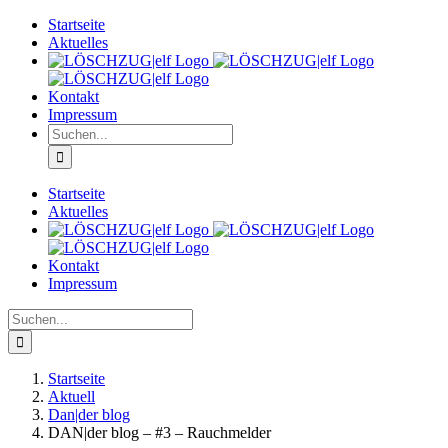
Zum
Startseite
Inhalt
Aktuelles
springen
Kontakt
Impressum
Suche
nach:
Startseite
Aktuelles
Kontakt
Impressum
Suche
nach:
Startseite
Aktuell
Dan|der blog
DAN|der blog – #3 – Rauchmelder