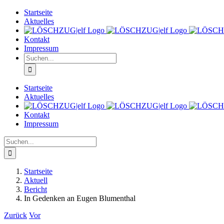
Zum
Startseite
Inhalt
Aktuelles
springen
Kontakt
Impressum
Suche
nach:
Startseite
Aktuelles
Kontakt
Impressum
Suche
nach:
Startseite
Aktuell
Bericht
In Gedenken an Eugen Blumenthal
Zurück
Vor