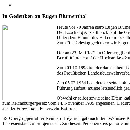
In Gedenken an Eugen Blumenthal
Heute vor 70 Jahren starb Eugen Blumen
Der Löschzug Altstadt blickt auf die G
Unter dem Banner des Hakenkreuzes fi
Zum 70. Todestag gedenken wir Eugen
Der am 23. Mai 1871 in Oderberg (heut
Beruf, führte er auf der Hochstraße 42 u
Zum 01.10.1898 trat der damals bereits
des Preußischen Landesfeuerwehrverban
Am 05.03.1934 beendete er seinen aktive
Führung auftrat, musste letztendlich g
Obwohl er selbst sowie seine Eltern ka
zum Reichsbürgergesetz vom 14. November 1935 angesehen. Dadurch 
aus der Freiwilligen Feuerwehr Bottrop.
SS-Obergruppenführer Reinhard Heydrich gab nach der „Wannsee-Konfer
Theresienstadt zu bringen seien. Zu diesem Personenkreis gehörte au