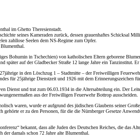
thal im Ghetto Theresienstadt.
eschichte seines Kameraden zurück, dessen grauenhaftes Schicksal Mill
elen zahllose Seelen dem NS-Regime zum Opfer.
 Blumenthal.
iges Bohumin in Tschechien) von katholischen Eltern geborene Blumen
nd später auf der Gladbecker Straße 12 lange Jahre ein Tanzinstitut. Er 
 27jährige in den Löschzug 1 – Stadtmitte – der Freiweilligen Feuer
des für 25jährige Dienstzeit und 1926 mit dem Erinnerungszeichen fü
n Dienst und trat zum 06.03.1934 in die Altersabteilung ein. Der Leite
ezwungenermaßen aus der Freiwilligen Feuerwehr Bottrop ausscheiden.
tholisch waren, wurde er aufgrund des jüdischen Glaubens seiner Groß
gehörte er zu den Personen, für die die Nürnberger Gesetze Anwendu
enz“ bekannt, dass alle Juden des Deutschen Reiches, die das Alter v
ch der damals schon 72 Jahre alte Blumenthal.