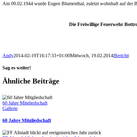
Am 09.02.1944 wurde Eugen Blumenthal, zuletzt wohnhaft auf der Ber
Die Freiwillige Feuerwehr Bott
Andy
2014-02-19T16:17:33+01:00
Mittwoch, 19.02.2014
|
Bericht
|
Sag es weiter!
Facebook
X
WhatsApp
Pinterest
E-
Ähnliche Beiträge
Mail
60 Jahre Mitgliedschaft
Gallerie
60 Jahre Mitgliedschaft