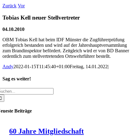
Zurück
Vor
Tobias Kell neuer Stellvertreter
04.10.2010
OBM Tobias Kell hat beim IDF Münster die Zugführerprüfung
erfolgreich bestanden und wird auf der Jahreshauptversammlung
zum Brandinspektor befördert. Zeitgleich wird er von BD Banner
ordentlich zum stellvertretenden Ortswehrführer bestellt.
Andy
2022-01-15T11:45:40+01:00
Freitag, 14.01.2022
|
Sag es weiter!
uche
Facebook
X
WhatsApp
Pinterest
E-
ach:
Mail
eueste Beiträge
60 Jahre Mitgliedschaft