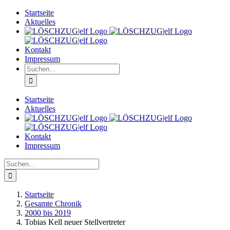
Zum
Startseite
Inhalt
Aktuelles
springen
Kontakt
Impressum
Suche
nach:
Startseite
Aktuelles
Kontakt
Impressum
Suche
nach:
Startseite
Gesamte Chronik
2000 bis 2019
Tobias Kell neuer Stellvertreter