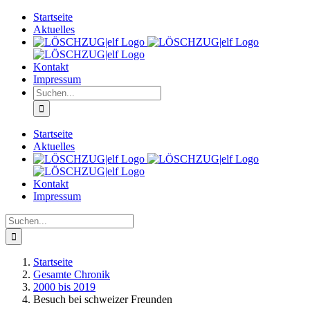
Zum
Startseite
Inhalt
Aktuelles
springen
Kontakt
Impressum
Suche
nach:
Startseite
Aktuelles
Kontakt
Impressum
Suche
nach:
Startseite
Gesamte Chronik
2000 bis 2019
Besuch bei schweizer Freunden