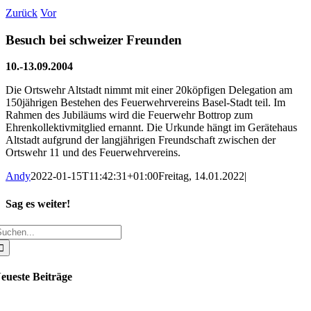
Zurück
Vor
Besuch bei schweizer Freunden
10.-13.09.2004
Die Ortswehr Altstadt nimmt mit einer 20köpfigen Delegation am
150jährigen Bestehen des Feuerwehrvereins Basel-Stadt teil. Im
Rahmen des Jubiläums wird die Feuerwehr Bottrop zum
Ehrenkollektivmitglied ernannt. Die Urkunde hängt im Gerätehaus
Altstadt aufgrund der langjährigen Freundschaft zwischen der
Ortswehr 11 und des Feuerwehrvereins.
Andy
2022-01-15T11:42:31+01:00
Freitag, 14.01.2022
|
Sag es weiter!
uche
Facebook
X
WhatsApp
Pinterest
E-
ach:
Mail
eueste Beiträge