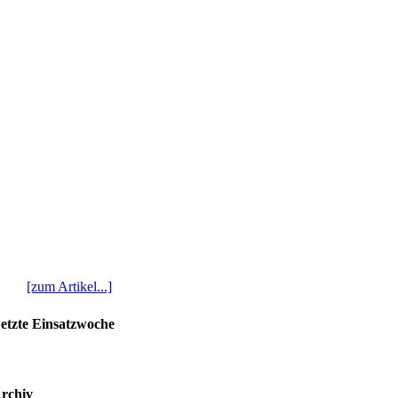
[zum Artikel...]
etzte Einsatzwoche
rchiv