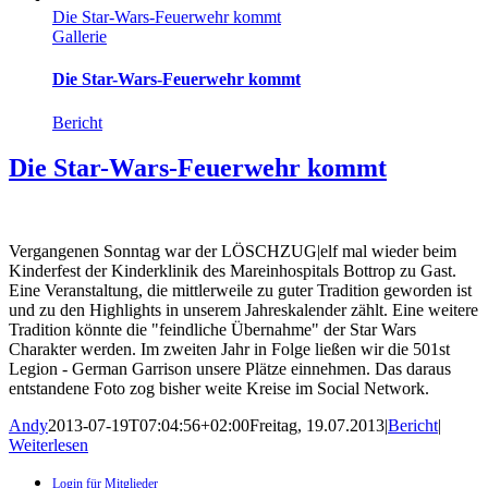
Die Star-Wars-Feuerwehr kommt
Gallerie
Die Star-Wars-Feuerwehr kommt
Bericht
Die Star-Wars-Feuerwehr kommt
Vergangenen Sonntag war der LÖSCHZUG|elf mal wieder beim
Kinderfest der Kinderklinik des Mareinhospitals Bottrop zu Gast.
Eine Veranstaltung, die mittlerweile zu guter Tradition geworden ist
und zu den Highlights in unserem Jahreskalender zählt. Eine weitere
Tradition könnte die "feindliche Übernahme" der Star Wars
Charakter werden. Im zweiten Jahr in Folge ließen wir die 501st
Legion - German Garrison unsere Plätze einnehmen. Das daraus
entstandene Foto zog bisher weite Kreise im Social Network.
Andy
2013-07-19T07:04:56+02:00
Freitag, 19.07.2013
|
Bericht
|
Weiterlesen
Login für Mitglieder