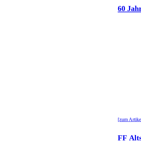
60 Jah
[zum Artikel
FF Alts