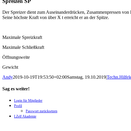
Spreizen SP
Der Spreizer dient zum Auseinanderdrücken, Zusammenpressen von 
Seine höchste Kraft von über X t erreicht er an der Spitze.
Maximale Spreizkraft
Maximale Schließkraft
Öffnungsweite
Gewicht
Andy
2019-10-19T19:53:50+02:00
Samstag, 19.10.2019
|
Techn.Hilfel
Sag es weiter!
Facebook
X
WhatsApp
Pinterest
E-
Login für Mitglieder
Mail
Profil
Passwort zurücksetzen
LZelf Akademie