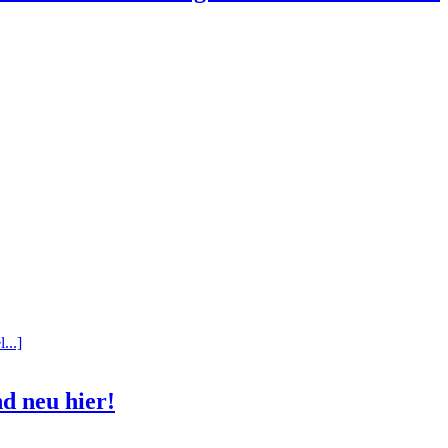
...]
d neu hier!