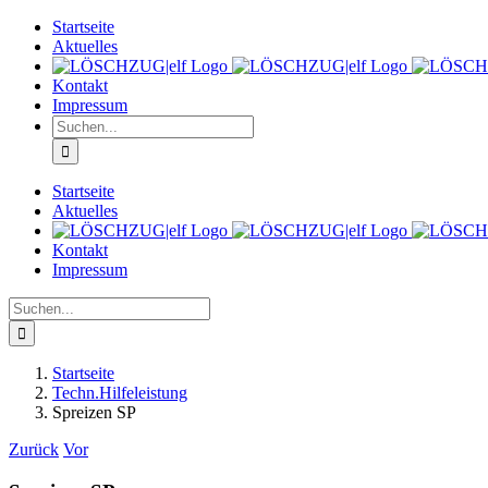
Zum
Startseite
Inhalt
Aktuelles
springen
Kontakt
Impressum
Suche
nach:
Startseite
Aktuelles
Kontakt
Impressum
Suche
nach:
Startseite
Techn.Hilfeleistung
Spreizen SP
Zurück
Vor