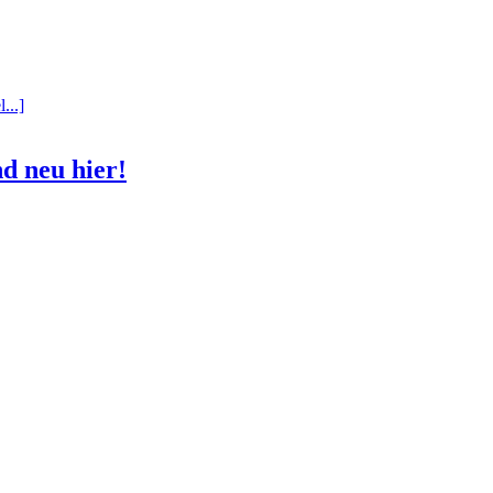
...]
d neu hier!