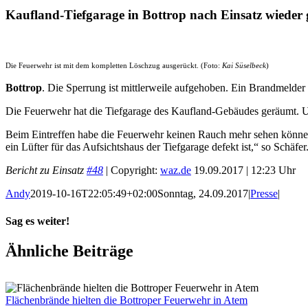
Kaufland-Tiefgarage in Bottrop nach Einsatz wieder 
Die Feuerwehr ist mit dem kompletten Löschzug ausgerückt. (Foto:
Kai Süselbeck
)
Bottrop
. Die Sperrung ist mittlerweile aufgehoben. Ein Brandmelder 
Die Feuerwehr hat die Tiefgarage des Kaufland-Gebäudes geräumt. Um
Beim Eintreffen habe die Feuerwehr keinen Rauch mehr sehen können
ein Lüfter für das Aufsichtshaus der Tiefgarage defekt ist,“ so Schäfe
Bericht zu Einsatz
#48
| Copyright:
waz.de
19.09.2017 | 12:23 Uhr
Andy
2019-10-16T22:05:49+02:00
Sonntag, 24.09.2017
|
Presse
|
Sag es weiter!
Facebook
X
WhatsApp
Pinterest
E-
Ähnliche Beiträge
Mail
Flächenbrände hielten die Bottroper Feuerwehr in Atem