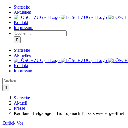
Zum
Startseite
Inhalt
Aktuelles
springen
Kontakt
Impressum
Suche
nach:
Startseite
Aktuelles
Kontakt
Impressum
Suche
nach:
Startseite
Aktuell
Presse
Kaufland-Tiefgarage in Bottrop nach Einsatz wieder geöffnet
Zurück
Vor